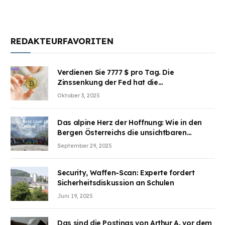
REDAKTEURFAVORITEN
Verdienen Sie 7777 $ pro Tag. Die
Zinssenkung der Fed hat die
Aufmerksamkeit des Marktes erregt.
Oktober 3, 2025
BJMINING hilft Ihnen, an den Vorteilen
teilzuhaben
Das alpine Herz der Hoffnung: Wie in den
Bergen Österreichs die unsichtbaren
Wunden des Kriegesheilen
September 29, 2025
Security, Waffen-Scan: Experte fordert
Sicherheitsdiskussion an Schulen
Juni 19, 2025
Das sind die Postings von Arthur A. vor dem