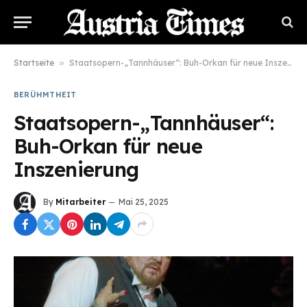
Startseite
»
Staatsopern-„Tannhäuser“: Buh-Orkan für neue Inszenierung
BERÜHMTHEIT
Staatsopern-„Tannhäuser“:
Buh-Orkan für neue
Inszenierung
By
Mitarbeiter
Mai 25, 2025