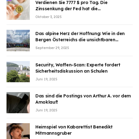
Verdienen Sie 7777 $ pro Tag. Die
Zinssenkung der Fed hat die
Aufmerksamkeit des Marktes erregt.
Oktober 3, 2025
BJMINING hilft Ihnen, an den Vorteilen
teilzuhaben
Das alpine Herz der Hoffnung: Wie in den
Bergen Österreichs die unsichtbaren
Wunden des Kriegesheilen
September 29, 2025
Security, Waffen-Scan: Experte fordert
Sicherheitsdiskussion an Schulen
Juni 19, 2025
Das sind die Postings von Arthur A. vor dem
Amoklauf!
Juni 19, 2025
Heimspiel von Kabarettist Benedikt
Mitmannsgruber