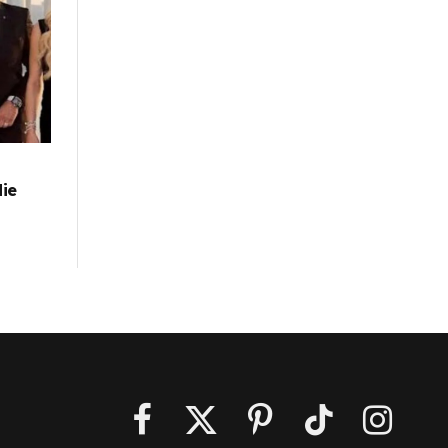
die
Facebook
X
Pinterest
TikTok
Instagra