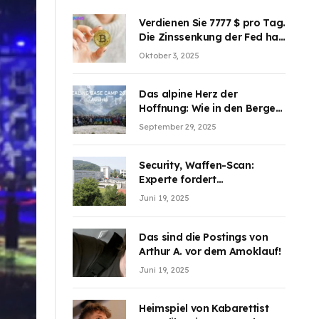
Verdienen Sie 7777 $ pro Tag.
Die Zinssenkung der Fed hat
die Aufmerksamkeit des
Oktober 3, 2025
Marktes erregt. BJMINING
hilft Ihnen, an den Vorteilen
teilzuhaben
Das alpine Herz der
Hoffnung: Wie in den Bergen
Österreichs die unsichtbaren
September 29, 2025
Wunden des Kriegesheilen
Security, Waffen-Scan:
Experte fordert
Sicherheitsdiskussion an
Juni 19, 2025
Schulen
Das sind die Postings von
Arthur A. vor dem Amoklauf!
Juni 19, 2025
Heimspiel von Kabarettist