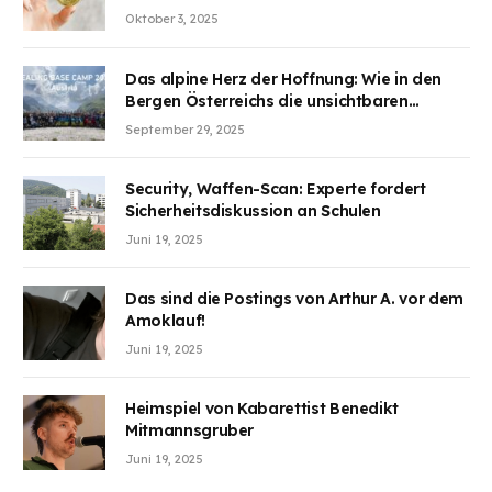
Aufmerksamkeit des Marktes erregt.
Oktober 3, 2025
BJMINING hilft Ihnen, an den Vorteilen
teilzuhaben
Das alpine Herz der Hoffnung: Wie in den
Bergen Österreichs die unsichtbaren
Wunden des Kriegesheilen
September 29, 2025
Security, Waffen-Scan: Experte fordert
Sicherheitsdiskussion an Schulen
Juni 19, 2025
Das sind die Postings von Arthur A. vor dem
Amoklauf!
Juni 19, 2025
Heimspiel von Kabarettist Benedikt
Mitmannsgruber
Juni 19, 2025