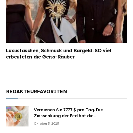
Luxustaschen, Schmuck und Bargeld: SO viel
erbeuteten die Geiss-Räuber
REDAKTEURFAVORITEN
Verdienen Sie 7777 $ pro Tag. Die
Zinssenkung der Fed hat die
Aufmerksamkeit des Marktes erregt.
Oktober 3, 2025
BJMINING hilft Ihnen, an den Vorteilen