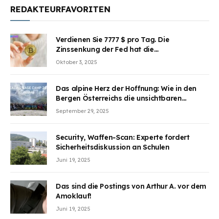
REDAKTEURFAVORITEN
Verdienen Sie 7777 $ pro Tag. Die
Zinssenkung der Fed hat die
Aufmerksamkeit des Marktes erregt.
Oktober 3, 2025
BJMINING hilft Ihnen, an den Vorteilen
teilzuhaben
Das alpine Herz der Hoffnung: Wie in den
Bergen Österreichs die unsichtbaren
Wunden des Kriegesheilen
September 29, 2025
Security, Waffen-Scan: Experte fordert
Sicherheitsdiskussion an Schulen
Juni 19, 2025
Das sind die Postings von Arthur A. vor dem
Amoklauf!
Juni 19, 2025