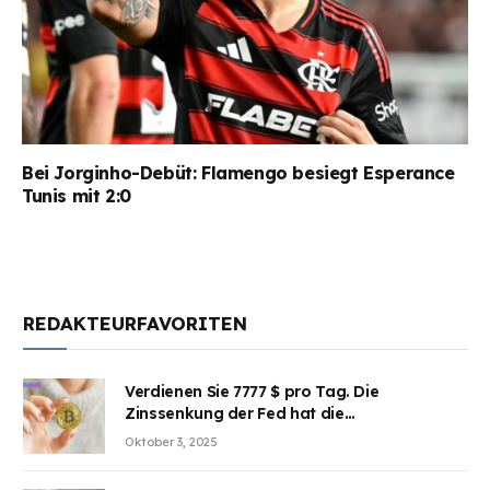
Bei Jorginho-Debüt: Flamengo besiegt Esperance
Tunis mit 2:0
REDAKTEURFAVORITEN
Verdienen Sie 7777 $ pro Tag. Die
Zinssenkung der Fed hat die
Aufmerksamkeit des Marktes erregt.
Oktober 3, 2025
BJMINING hilft Ihnen, an den Vorteilen
teilzuhaben