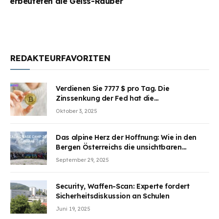
erbeuteten die Geiss-Räuber
REDAKTEURFAVORITEN
Verdienen Sie 7777 $ pro Tag. Die
Zinssenkung der Fed hat die
Aufmerksamkeit des Marktes erregt.
Oktober 3, 2025
BJMINING hilft Ihnen, an den Vorteilen
teilzuhaben
Das alpine Herz der Hoffnung: Wie in den
Bergen Österreichs die unsichtbaren
Wunden des Kriegesheilen
September 29, 2025
Security, Waffen-Scan: Experte fordert
Sicherheitsdiskussion an Schulen
Juni 19, 2025