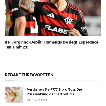
Bei Jorginho-Debüt: Flamengo besiegt Esperance
Tunis mit 2:0
REDAKTEURFAVORITEN
Verdienen Sie 7777 $ pro Tag. Die
Zinssenkung der Fed hat die
Aufmerksamkeit des Marktes erregt.
Oktober 3, 2025
BJMINING hilft Ihnen, an den Vorteilen