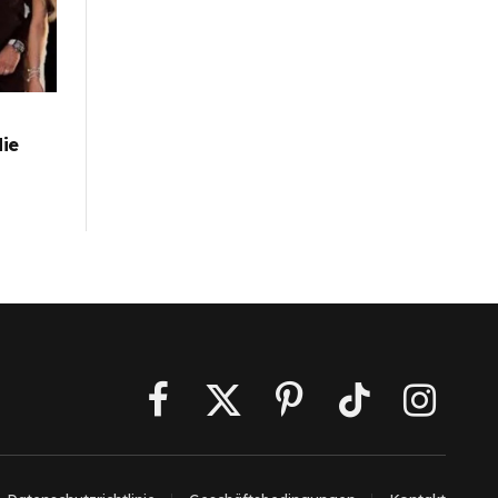
die
Facebook
X
Pinterest
TikTok
Instagra
(Twitter)