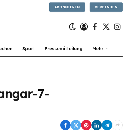
ABONNIEREN
VERBINDEN
Facebook
X
Instagra
(Twitter)
ochen
Sport
Pressemitteilung
Mehr
angar-7-