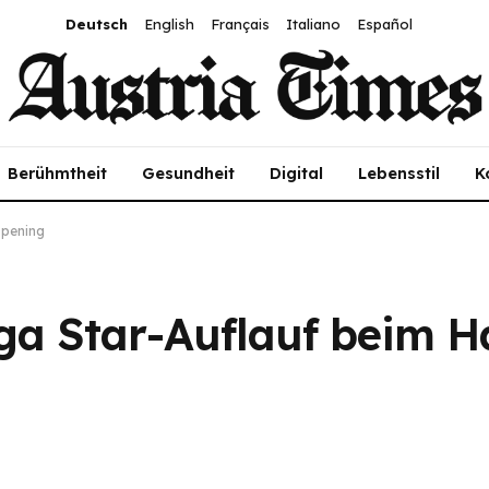
Deutsch
English
Français
Italiano
Español
Berühmtheit
Gesundheit
Digital
Lebensstil
K
Opening
ga Star-Auflauf beim H