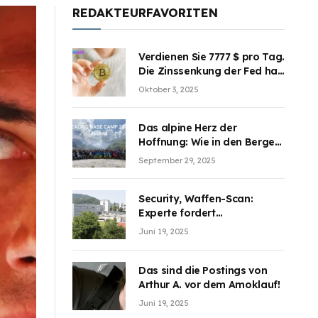
REDAKTEURFAVORITEN
Verdienen Sie 7777 $ pro Tag.
Die Zinssenkung der Fed hat
die Aufmerksamkeit des
Oktober 3, 2025
Marktes erregt. BJMINING
hilft Ihnen, an den Vorteilen
teilzuhaben
Das alpine Herz der
Hoffnung: Wie in den Bergen
Österreichs die unsichtbaren
September 29, 2025
Wunden des Kriegesheilen
Security, Waffen-Scan:
Experte fordert
Sicherheitsdiskussion an
Juni 19, 2025
Schulen
Das sind die Postings von
Arthur A. vor dem Amoklauf!
Juni 19, 2025