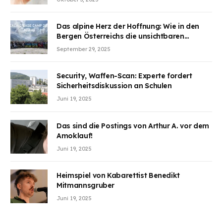
BJMINING hilft Ihnen, an den Vorteilen
teilzuhaben
Das alpine Herz der Hoffnung: Wie in den
Bergen Österreichs die unsichtbaren
Wunden des Kriegesheilen
September 29, 2025
Security, Waffen-Scan: Experte fordert
Sicherheitsdiskussion an Schulen
Juni 19, 2025
Das sind die Postings von Arthur A. vor dem
Amoklauf!
Juni 19, 2025
Heimspiel von Kabarettist Benedikt
Mitmannsgruber
Juni 19, 2025