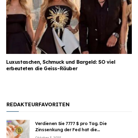
Luxustaschen, Schmuck und Bargeld: SO viel
erbeuteten die Geiss-Räuber
REDAKTEURFAVORITEN
Verdienen Sie 7777 $ pro Tag. Die
Zinssenkung der Fed hat die
Aufmerksamkeit des Marktes erregt.
Oktober 3, 2025