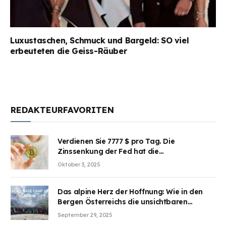
Luxustaschen, Schmuck und Bargeld: SO viel
erbeuteten die Geiss-Räuber
REDAKTEURFAVORITEN
Verdienen Sie 7777 $ pro Tag. Die
Zinssenkung der Fed hat die
Aufmerksamkeit des Marktes erregt.
Oktober 3, 2025
BJMINING hilft Ihnen, an den Vorteilen
teilzuhaben
Das alpine Herz der Hoffnung: Wie in den
Bergen Österreichs die unsichtbaren
Wunden des Kriegesheilen
September 29, 2025