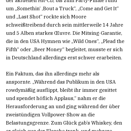
der aktuellen Hit-CD, bis zum Party-Finale rund
um „Somethin‘ ‚Bout a Truck“, „Come and Get It“
und „Last Shot“ rockte sich Moore
schweißtreibend durch sein mittlerweile 14 Jahre
und 5 Alben starkes Œuvre. Die Mitsing-Garantie,
die in den USA Hymnen wie „Wild Ones“, „Plead the
Fifth“ oder „Beer Money“ begleitet, musste er sich
in Deutschland allerdings erst schwer erarbeiten.
Ein Faktum, das ihn allerdings mehr als
anspornte. „Während das Publikum in den USA
rowdymäßig ausflippt, bleibt ihr immer gesittet
und spendet höflich Applaus,“ nahm er die
Herausforderung an und ging während der über
zweistündigen Vollpower-Show an die
Belastungsgrenze. Zum Glück gab’s Whiskey, den
er gleich aus der Flasche trank, und mehrere