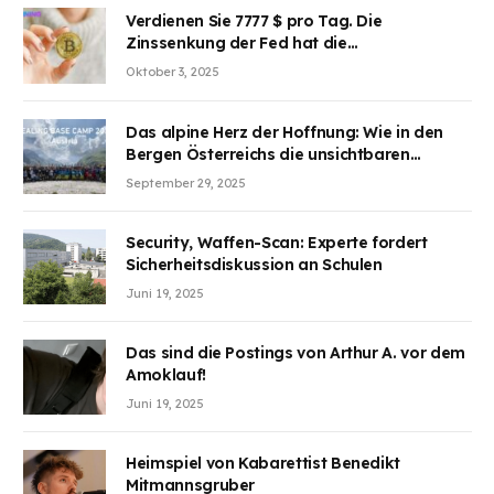
Verdienen Sie 7777 $ pro Tag. Die
Zinssenkung der Fed hat die
Aufmerksamkeit des Marktes erregt.
Oktober 3, 2025
BJMINING hilft Ihnen, an den Vorteilen
teilzuhaben
Das alpine Herz der Hoffnung: Wie in den
Bergen Österreichs die unsichtbaren
Wunden des Kriegesheilen
September 29, 2025
Security, Waffen-Scan: Experte fordert
Sicherheitsdiskussion an Schulen
Juni 19, 2025
Das sind die Postings von Arthur A. vor dem
Amoklauf!
Juni 19, 2025
Heimspiel von Kabarettist Benedikt
Mitmannsgruber