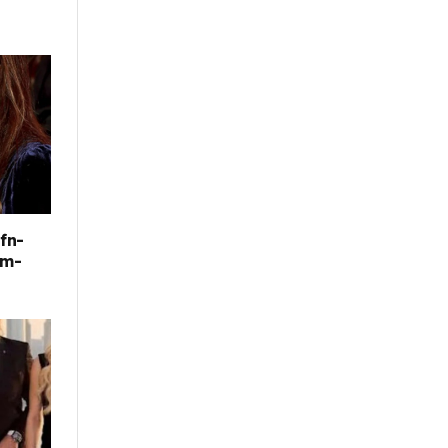
fn-
im-