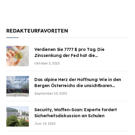
REDAKTEURFAVORITEN
Verdienen Sie 7777 $ pro Tag. Die
Zinssenkung der Fed hat die
Aufmerksamkeit des Marktes erregt.
Oktober 3, 2025
BJMINING hilft Ihnen, an den Vorteilen
teilzuhaben
Das alpine Herz der Hoffnung: Wie in den
Bergen Österreichs die unsichtbaren
Wunden des Kriegesheilen
September 29, 2025
Security, Waffen-Scan: Experte fordert
Sicherheitsdiskussion an Schulen
Juni 19, 2025