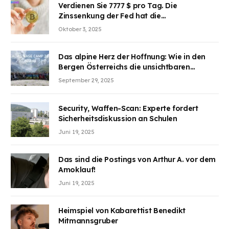
Verdienen Sie 7777 $ pro Tag. Die
Zinssenkung der Fed hat die
Aufmerksamkeit des Marktes erregt.
Oktober 3, 2025
BJMINING hilft Ihnen, an den Vorteilen
teilzuhaben
Das alpine Herz der Hoffnung: Wie in den
Bergen Österreichs die unsichtbaren
Wunden des Kriegesheilen
September 29, 2025
Security, Waffen-Scan: Experte fordert
Sicherheitsdiskussion an Schulen
Juni 19, 2025
Das sind die Postings von Arthur A. vor dem
Amoklauf!
Juni 19, 2025
Heimspiel von Kabarettist Benedikt
Mitmannsgruber