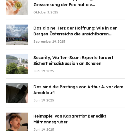
Zinssenkung der Fed hat die
Aufmerksamkeit des Marktes erregt.
Oktober 3, 2025
BJMINING hilft Ihnen, an den Vorteilen
teilzuhaben
Das alpine Herz der Hoffnung: Wie in den
Bergen Österreichs die unsichtbaren
Wunden des Kriegesheilen
September 29, 2025
Security, Waffen-Scan: Experte fordert
Sicherheitsdiskussion an Schulen
Juni 19, 2025
Das sind die Postings von Arthur A. vor dem
Amoklauf!
Juni 19, 2025
Heimspiel von Kabarettist Benedikt
Mitmannsgruber
Juni 19, 2025