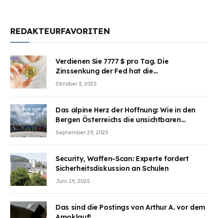
REDAKTEURFAVORITEN
Verdienen Sie 7777 $ pro Tag. Die
Zinssenkung der Fed hat die
Aufmerksamkeit des Marktes erregt.
Oktober 3, 2025
BJMINING hilft Ihnen, an den Vorteilen
teilzuhaben
Das alpine Herz der Hoffnung: Wie in den
Bergen Österreichs die unsichtbaren
Wunden des Kriegesheilen
September 29, 2025
Security, Waffen-Scan: Experte fordert
Sicherheitsdiskussion an Schulen
Juni 19, 2025
Das sind die Postings von Arthur A. vor dem
Amoklauf!