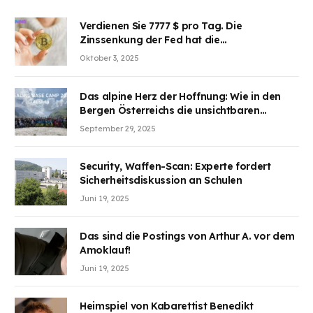
Verdienen Sie 7777 $ pro Tag. Die
Zinssenkung der Fed hat die
Aufmerksamkeit des Marktes erregt.
Oktober 3, 2025
BJMINING hilft Ihnen, an den Vorteilen
teilzuhaben
Das alpine Herz der Hoffnung: Wie in den
Bergen Österreichs die unsichtbaren
Wunden des Kriegesheilen
September 29, 2025
Security, Waffen-Scan: Experte fordert
Sicherheitsdiskussion an Schulen
Juni 19, 2025
Das sind die Postings von Arthur A. vor dem
Amoklauf!
Juni 19, 2025
Heimspiel von Kabarettist Benedikt