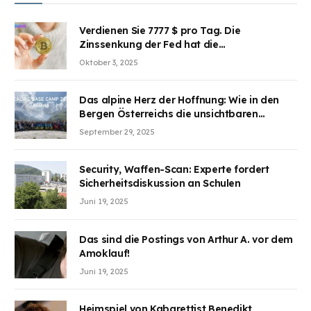
Verdienen Sie 7777 $ pro Tag. Die
Zinssenkung der Fed hat die
Aufmerksamkeit des Marktes erregt.
Oktober 3, 2025
BJMINING hilft Ihnen, an den Vorteilen
teilzuhaben
Das alpine Herz der Hoffnung: Wie in den
Bergen Österreichs die unsichtbaren
Wunden des Kriegesheilen
September 29, 2025
Security, Waffen-Scan: Experte fordert
Sicherheitsdiskussion an Schulen
Juni 19, 2025
Das sind die Postings von Arthur A. vor dem
Amoklauf!
Juni 19, 2025
Heimspiel von Kabarettist Benedikt