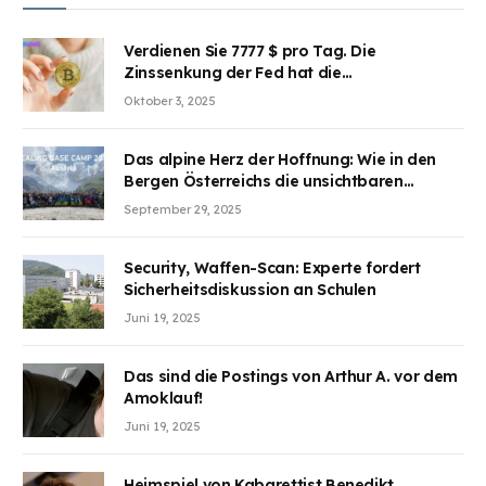
Verdienen Sie 7777 $ pro Tag. Die
Zinssenkung der Fed hat die
Aufmerksamkeit des Marktes erregt.
Oktober 3, 2025
BJMINING hilft Ihnen, an den Vorteilen
teilzuhaben
Das alpine Herz der Hoffnung: Wie in den
Bergen Österreichs die unsichtbaren
Wunden des Kriegesheilen
September 29, 2025
Security, Waffen-Scan: Experte fordert
Sicherheitsdiskussion an Schulen
Juni 19, 2025
Das sind die Postings von Arthur A. vor dem
Amoklauf!
Juni 19, 2025
Heimspiel von Kabarettist Benedikt