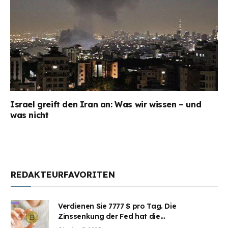
Israel greift den Iran an: Was wir wissen – und
was nicht
REDAKTEURFAVORITEN
Verdienen Sie 7777 $ pro Tag. Die
Zinssenkung der Fed hat die
Aufmerksamkeit des Marktes erregt.