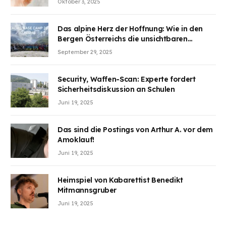
Oktober 3, 2025
BJMINING hilft Ihnen, an den Vorteilen
teilzuhaben
Das alpine Herz der Hoffnung: Wie in den
Bergen Österreichs die unsichtbaren
Wunden des Kriegesheilen
September 29, 2025
Security, Waffen-Scan: Experte fordert
Sicherheitsdiskussion an Schulen
Juni 19, 2025
Das sind die Postings von Arthur A. vor dem
Amoklauf!
Juni 19, 2025
Heimspiel von Kabarettist Benedikt
Mitmannsgruber
Juni 19, 2025