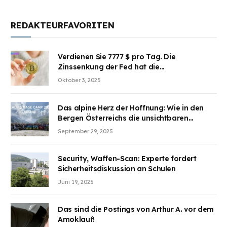
REDAKTEURFAVORITEN
Verdienen Sie 7777 $ pro Tag. Die
Zinssenkung der Fed hat die
Aufmerksamkeit des Marktes erregt.
Oktober 3, 2025
BJMINING hilft Ihnen, an den Vorteilen
teilzuhaben
Das alpine Herz der Hoffnung: Wie in den
Bergen Österreichs die unsichtbaren
Wunden des Kriegesheilen
September 29, 2025
Security, Waffen-Scan: Experte fordert
Sicherheitsdiskussion an Schulen
Juni 19, 2025
Das sind die Postings von Arthur A. vor dem
Amoklauf!